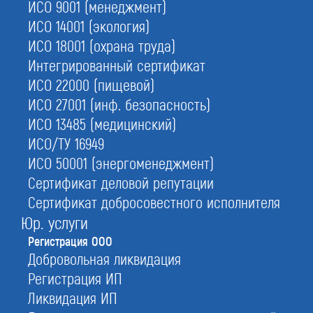
ИСО 9001 (менеджмент)
2.
Подберем юр. адрес и ОКВЭДы
ИСО 14001 (экология)
а также изготовим печать и составим Устав
ИСО 18001 (охрана труда)
4.
Дистанционная регистрация и онлайн-
Интегрированный сертификат
оплата
ИСО 22000 (пищевой)
с нами Вы можете зарегистрировать фирму не
ИСО 27001 (инф. безопасность)
выходя из дома или офиса
ИСО 13485 (медицинский)
ИСО/ТУ 16949
ИСО 50001 (энергоменеджмент)
С этой услугой часто заказывают:
Сертификат деловой репутации
Регистрация ИП
Сертификат добросовестного исполнителя
Внесение изменений
Юр. услуги
Юридические адреса
Регистрация ООО
Добровольная ликвидация
Регистрация ЭТЛ
Регистрация ИП
Открытие расчетного счета
Ликвидация ИП
Регистрация фирмы