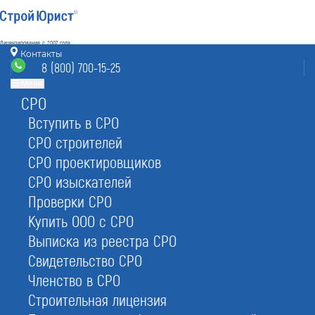
Лицензирование с 2007 года
4.93
Контакты
Наш рейтинг
8 (800) 700-15-25
из
80
отзывов
Меню
СРО
Балаково
режим работы
info@balakovo.stroyurist.ru
Вступить в СРО
без выходных 7:00-20:00
СРО строителей
8 (800) 700-15-25
СРО проектировщиков
Балаково, Саратовское ш. 52/3, офис 24
СРО изыскателей
Проверки СРО
Главная
Услуги
Юр. услуги
Регистрация ООО
Купить ООО с СРО
Выписка из реестра СРО
Свидетельство СРО
Членство в СРО
Регистрация ООО в Балаково:
Строительная лицензия
помощь в оформлении