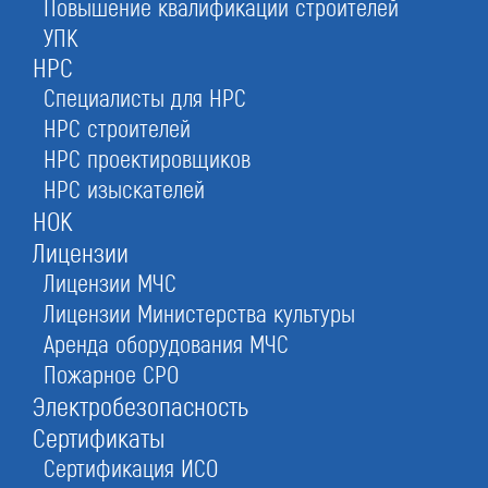
Повышение квалификации строителей
документов
УПК
НРС
Специалисты для НРС
Оставьте заявку прямо сейчас
НРС строителей
НРС проектировщиков
НРС изыскателей
Регистрация ООО
НОК
При отправке данной формы вы соглашаетесь с
политикой о предоставлении
Лицензии
персональных данных.
Лицензии МЧС
Лицензии Министерства культуры
1.
Откроем фирму за 3 дня
Аренда оборудования МЧС
сэкономим на госпошлине 4 000 ₽, откроем счет в
надежном банке
Пожарное СРО
Электробезопасность
3.
Оформим полный пакет документов
Сертификаты
окажем юридическую и бухгалтерскую
консультацию
Сертификация ИСО