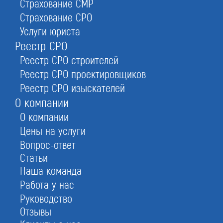
Страхование СМР
Первый шаг в бизнесе – регистрация. Как
Страхование СРО
правило, предприниматели оформляют ИП или
Услуги юриста
ООО (общество с ограниченной
Реестр СРО
ответственностью).
«СтройЮрист» готов предложить услуги
Реестр СРО строителей
регистрации ООО под ключ. Наши специалисты
Реестр СРО проектировщиков
помогут разобраться с юридическими
Реестр СРО изыскателей
тонкостями, определиться с видом
О компании
деятельности, подбором наименования,
О компании
выбором системы налогообложения и
зарегистрировать ООО.
Цены на услуги
Вопрос-ответ
Статьи
Наша команда
Работа у нас
Стоимость регистрации ООО
Руководство
Отзывы